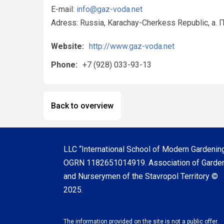
E-mail:
info@gaz-voda.net
Adress: Russia, Karachay-Cherkess Republic, а.
Website:
http://www.gaz-voda.net
Phone:
+7 (928) 033-93-13
Back to overview
LLC “International School of Modern Gardening
OGRN 1182651014919. Association of Garde
and Nurserymen of the Stavropol Territory ©
2025.
The information provided on the site is not a public offer.