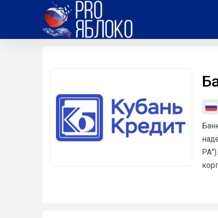
Б
Банк
надё
РА"
корп