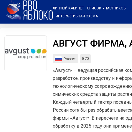
ЛИЧНЫЙ КАБИНЕТ
СПИСОК УЧАСТНИКОВ
ИНТЕРАКТИВНАЯ СХЕМА
Мероприятия
Организации
АВГУСТ ФИРМА, 
О сервисе
B70
Россия
Организациям
«Август» – ведущая российская ко
Контакты
разработке, производству и инфор
Организаторам
технологическому сопровождению
химических средств защиты растен
СПРАВКА
Каждый четвертый гектар посевн
Посетителям
России хотя бы раз обрабатываетс
фирмы «Август». В пересчете на о
обработку в 2025 году они примен