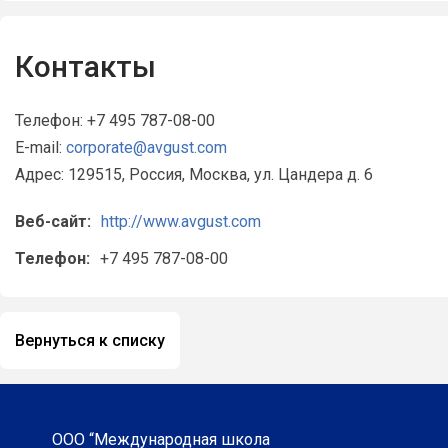
которых разрабатывают для хозяй
схемы защиты растений в зависимо
на поле.
Контакты
Компания активно развивает собс
сельскохозяйственное направление
Телефон: +7 495 787-08-00
«Август» входит в ТОП-20 крупне
E-mail:
corporate@avgust.com
сельхозземель в России (18-е мес
Адрес: 129515, Россия, Москва, ул. Цандера д. 6
за 2025 год, 279 тыс. га).
Веб-сайт:
http://www.avgust.com
Телефон:
+7 495 787-08-00
Вернуться к списку
ООО “Международная школа