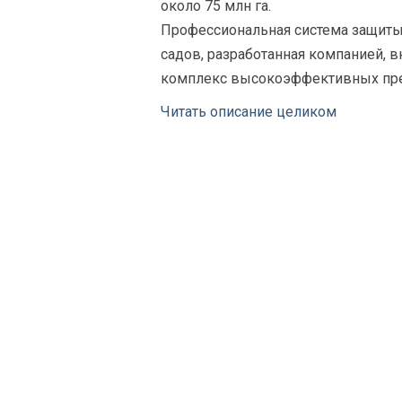
около 75 млн га.
Профессиональная система защит
садов, разработанная компанией, 
комплекс высокоэффективных преп
«Август» – ведущая российская ко
Читать описание целиком
разработке, производству и инфор
технологическому сопровождению
химических средств защиты растен
Каждый четвертый гектар посевн
России хотя бы раз обрабатываетс
фирмы «Август». В пересчете на о
обработку в 2025 году они примен
около 75 млн га.
Профессиональная система защит
садов, разработанная компанией, 
комплекс высокоэффективных пре
фунгициды против парши, мучнист